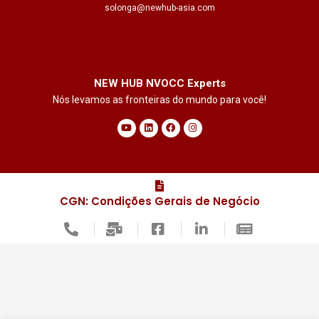
solonga@newhub-asia.com
NEW HUB NVOCC Experts
Nós levamos as fronteiras do mundo para você!
Y
L
F
I
o
i
a
n
u
n
c
s
t
k
e
t
u
e
b
a
b
d
o
g
e
i
o
r
n
k
a
m
CGN: Condições Gerais de Negócio