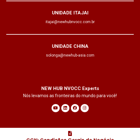
UNIDADE ITAJAI
itajai@newhubnvocc.com.br
UNIDADE CHINA
solonga@newhub-asia.com
NEW HUB NVOCC Experts
Nós levamos as fronteiras do mundo para você!
Y
L
F
I
o
i
a
n
u
n
c
s
t
k
e
t
u
e
b
a
b
d
o
g
e
i
o
r
n
k
a
m