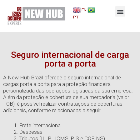
Ir
Menu
para
EN
Por que a New Hub?
Gestão 360º
Seguro de Carga
o
PT
conteúdo
Seguro internacional de carga
porta a porta
A New Hub Brazil oferece o seguro internacional de
cargas porta a porta para a proteção financeira
personalizada das operações logísticas da sua empresa.
Além da proteção e cobertura de sua mercadoria (valor
FOB), é possível realizar contratações de coberturas
adicionais, conforme relacionadas a seguir:
Frete internacional
Despesas
Tributos (II, IPI, ICMS, PIS e COFINS)