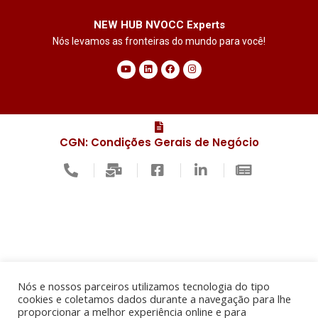
NEW HUB NVOCC Experts
Nós levamos as fronteiras do mundo para você!
Y
L
F
I
o
i
a
n
u
n
c
s
t
k
e
t
u
e
b
a
b
d
o
g
e
i
o
r
n
k
a
m
CGN: Condições Gerais de Negócio
Nós e nossos parceiros utilizamos tecnologia do tipo
cookies e coletamos dados durante a navegação para lhe
proporcionar a melhor experiência online e para