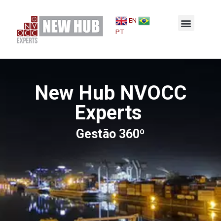
Menu
EN
Por que a New Hub?
Gestão 360º
Seguro de Carga
PT
New Hub NVOCC
Experts
Gestão 360º