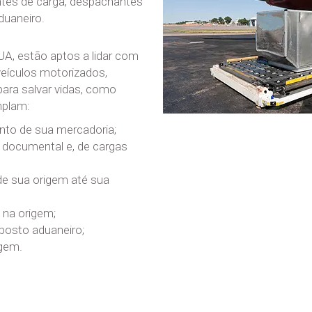
ntes de carga, despachantes
uaneiro.
UA, estão aptos a lidar com
 veículos motorizados,
ara salvar vidas, como
mplam:
to de sua mercadoria;
ocumental e, de cargas
de sua origem até sua
 na origem;
posto aduaneiro;
igem.