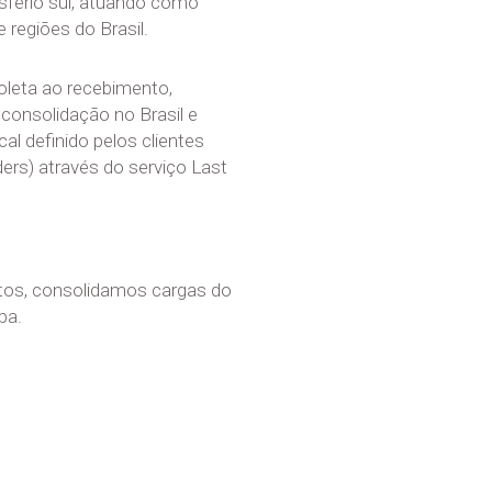
sfério sul, atuando como
 regiões do Brasil.
oleta ao recebimento,
consolidação no Brasil e
al definido pelos clientes
ders) através do serviço Last
tos, consolidamos cargas do
pa.