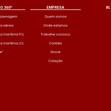
O 360º
EMPRESA
BL
mazenagem
Quem somos
ga aérea
Onde estamos
a marítima FCL
Trabalhe conosco
a marítima LCL
Contato
le”
Ebook
Cotação