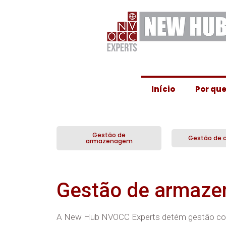
Ir
para
o
conteúdo
Início
Por qu
Gestão de
Gestão de c
armazenagem
Gestão de armaz
A New Hub NVOCC Experts detém gestão comp