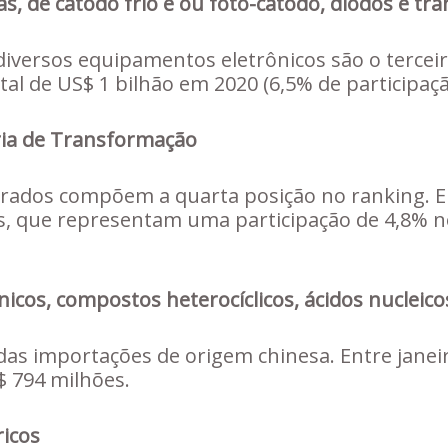
as, de cátodo frio e ou foto-cátodo, diodos e tra
iversos equipamentos eletrônicos são o terceir
al de US$ 1 bilhão em 2020 (6,5% de participaçã
ria de Transformação
ados compõem a quarta posição no ranking. Em
 que representam uma participação de 4,8% no
cos, compostos heterocíclicos, ácidos nucleicos
das importações de origem chinesa. Entre janeir
 794 milhões.
ricos