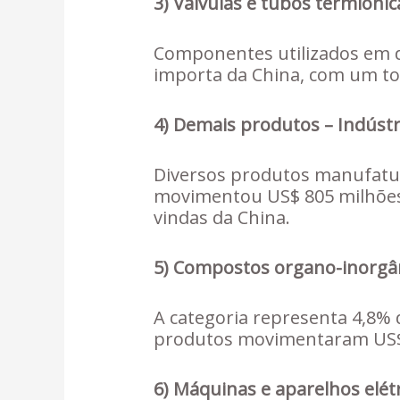
3) Válvulas e tubos termiônic
Componentes utilizados em d
importa da China, com um tot
4) Demais produtos – Indúst
Diversos produtos manufatur
movimentou US$ 805 milhões,
vindas da China.
5) Compostos organo-inorgâni
A categoria representa 4,8% 
produtos movimentaram US$
6) Máquinas e aparelhos elét