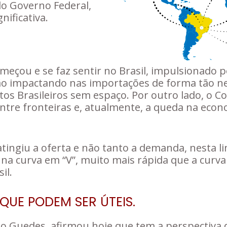
lo Governo Federal,
ificativa.
eçou e se faz sentir no Brasil, impulsionado 
ão impactando nas importações de forma tão neg
tos Brasileiros sem espaço. Por outro lado, o C
re fronteiras e, atualmente, a queda na econo
atingiu a oferta e não tanto a demanda, nesta l
 na curva em “V”, muito mais rápida que a curv
il.
QUE PODEM SER ÚTEIS.
lo Guedes, afirmou hoje que tem a perspectiva