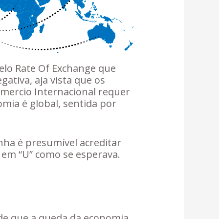
pelo Rate Of Exchange que
ativa, aja vista que os
omercio Internacional requer
mia é global, sentida por
inha é presumível acreditar
a em “U” como se esperava.
 de que a queda da economia