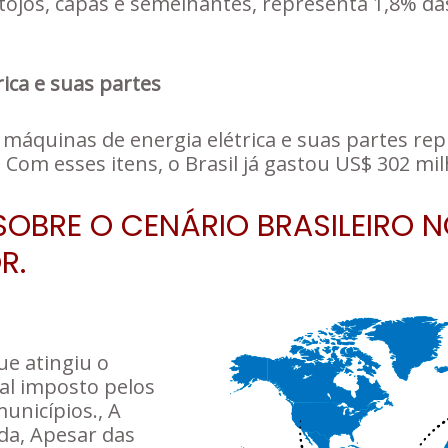
estojos, capas e semelhantes, representa 1,8%
ica e suas partes
s máquinas de energia elétrica e suas partes r
 Com esses itens, o Brasil já gastou US$ 302 mi
SOBRE O CENÁRIO BRASILEIRO 
R.
e atingiu o
al imposto pelos
unicípios., A
da, Apesar das