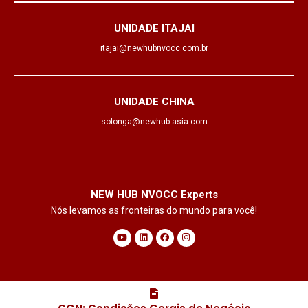
UNIDADE ITAJAI
itajai@newhubnvocc.com.br
UNIDADE CHINA
solonga@newhub-asia.com
NEW HUB NVOCC Experts
Nós levamos as fronteiras do mundo para você!
Y
L
F
I
o
i
a
n
u
n
c
s
t
k
e
t
u
e
b
a
b
d
o
g
e
i
o
r
n
k
a
m