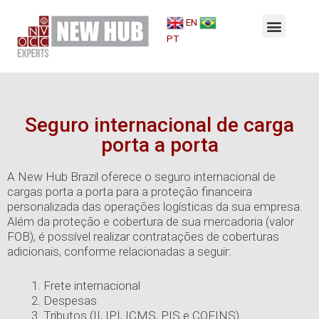
Ir
Menu
para
EN
Por que a New Hub?
Gestão 360º
Seguro de Carga
o
PT
conteúdo
Seguro internacional de carga
porta a porta
A New Hub Brazil oferece o seguro internacional de
cargas porta a porta para a proteção financeira
personalizada das operações logísticas da sua empresa.
Além da proteção e cobertura de sua mercadoria (valor
FOB), é possível realizar contratações de coberturas
adicionais, conforme relacionadas a seguir:
Frete internacional
Despesas
Tributos (II, IPI, ICMS, PIS e COFINS)