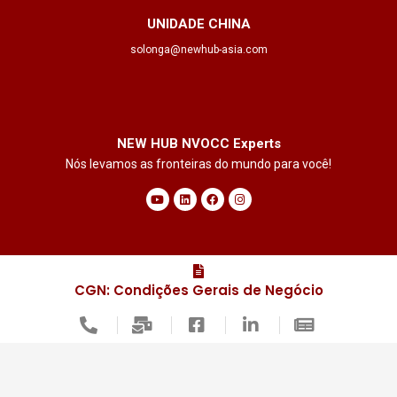
UNIDADE CHINA
solonga@newhub-asia.com
NEW HUB NVOCC Experts
Nós levamos as fronteiras do mundo para você!
Y
L
F
I
o
i
a
n
u
n
c
s
t
k
e
t
u
e
b
a
b
d
o
g
e
i
o
r
n
k
a
m
CGN: Condições Gerais de Negócio